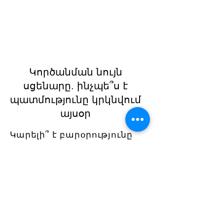
Կործանման նույն
սցենարը. ինչպե՞ս է
պատմությունը կրկնվում
այսօր
Կարելի՞ է բարօրությունը
գողանալ։ 🥀 Ճապոնիայի
փորձը ծառայում որպես
սթափեցնող
նախազգուշացում այսօրվա
աշխարհի համար։
Տեսանյութում դոկտոր
Ալեքսանյանը