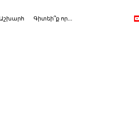
 Աշխարհ
Գիտեի՞ք որ...